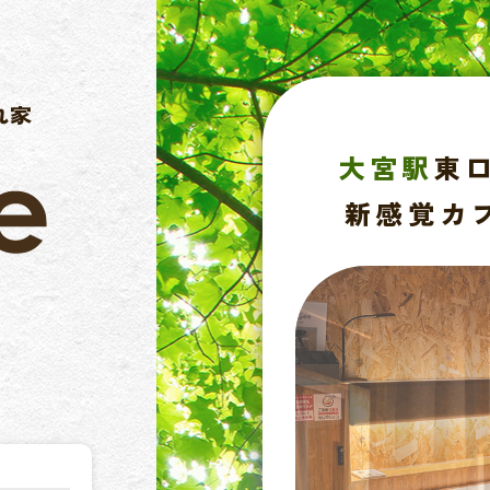
れ家
大宮駅
東口
新感覚カ