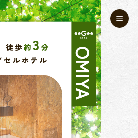
M
E
N
U
3
ボ
 徒歩
約
分
タ
OMIYA
ン
プセルホテル