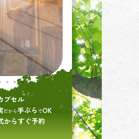
カプセル
実
手ぶら
OK
だから
で
式からすぐ予約