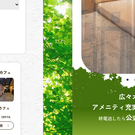
カフェ
広々
アメニティ充
カフェ
宮
公
 OMIYA
終電逃したら
細