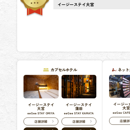
カプセルホテル
ネット
イージー
イージーステイ
イージーステイ
大
大宮
蒲田
eeGee CAFE
eeGee STAY OMIYA
eeGee STAY KAMATA
店舗詳
店舗詳細
店舗詳細