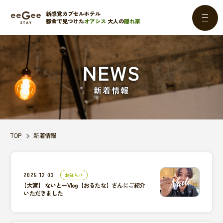
新感覚カプセルホテル
都会で見つけた
オアシス
大人の
隠れ家
M
E
N
U
ボ
タ
NEWS
ン
新着情報
TOP
新着情報
2025.12.03
お知らせ
【大宮】
ないとーVlog【おるたな】さんにご紹介
いただきました